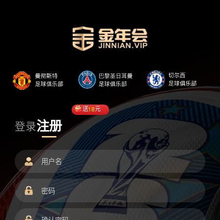
送
18
元
注册
登录